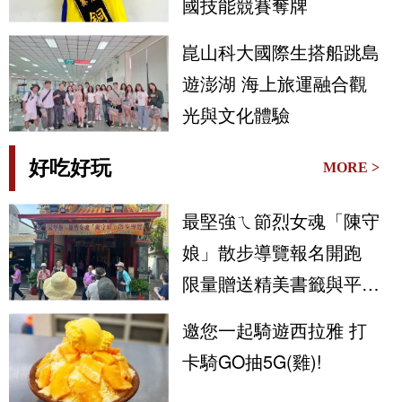
國技能競賽奪牌
崑山科大國際生搭船跳島
遊澎湖 海上旅運融合觀
光與文化體驗
好吃好玩
MORE >
最堅強ㄟ節烈女魂「陳守
娘」散步導覽報名開跑
限量贈送精美書籤與平安
符
邀您一起騎遊西拉雅 打
卡騎GO抽5G(雞)!