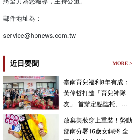
將全力為您報導，主持公道。
郵件地址為：
service@hbnews.com.tw
近日要聞
MORE >
臺南育兒福利8年有成：
黃偉哲打造「育兒神隊
友」 首辦定點臨托、育
兒指導守護市民安心生養
放棄美妝穿上重裝！勞動
部南分署16歲女銲將 全