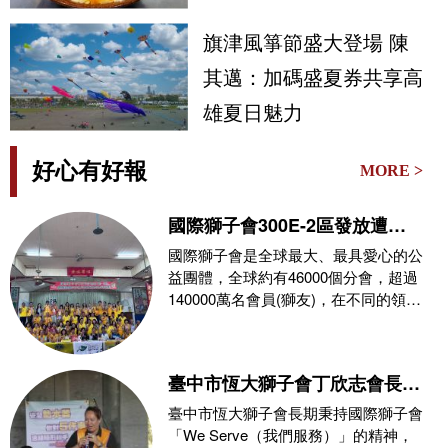
旗津風箏節盛大登場 陳
其邁：加碼盛夏券共享高
雄夏日魅力
好心有好報
MORE >
國際獅子會300E-2區發放遭
0626豪雨侵襲受災戶救災物資
國際獅子會是全球最大、最具愛心的公
益團體，全球約有46000個分會，超過
140000萬名會員(獅友)，在不同的領
域，秉持
臺中市恆大獅子會丁欣志會長攜
手消防局推動公益，玉之緣珠寶
臺中市恆大獅子會長期秉持國際獅子會
力挺防災教育與熱血捐血守護社
「We Serve（我們服務）」的精神，