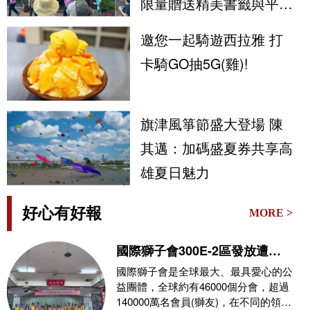
限量贈送精美書籤與平安
符
邀您一起騎遊西拉雅 打
卡騎GO抽5G(雞)!
旗津風箏節盛大登場 陳
其邁：加碼盛夏券共享高
雄夏日魅力
好心有好報
MORE >
國際獅子會300E-2區發放遭
0626豪雨侵襲受災戶救災物資
國際獅子會是全球最大、最具愛心的公
益團體，全球約有46000個分會，超過
140000萬名會員(獅友)，在不同的領