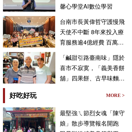
馨心學堂AI數位學習
台南市長黃偉哲守護慢飛
天使不中斷 8年來投入療
育服務逾4億經費 百萬人
次受惠
「鹹甜引路臺南味」隱於
喜市不寂寞，「義美香餅
舖」四果餅、古早味麵粉
酥聚人氣
好吃好玩
MORE >
最堅強ㄟ節烈女魂「陳守
娘」散步導覽報名開跑