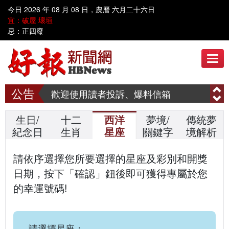
今日 2026 年 08 月 08 日，農曆 六月二十六日
歡迎到好報臉書討論 www.facebook.com/hbnews.com.tw
宜：破屋 壞垣
忌：正四廢
歡迎使用讀者投訴、爆料信箱
呼叫善心人士~~ 漢明慈善會需要您共同關懷弱勢家庭、送愛到偏鄉
歡迎到好報臉書討論 www.facebook.com/hbnews.com.tw
歡迎使用讀者投訴、爆料信箱
呼叫善心人士~~ 漢明慈善會需要您共同關懷弱勢家庭、送愛到偏鄉
生日/
十二
西洋
夢境/
傳統夢
紀念日
生肖
星座
關鍵字
境解析
請依序選擇您所要選擇的星座及彩別和開獎
日期，按下「確認」鈕後即可獲得專屬於您
的幸運號碼!
請選擇星座：