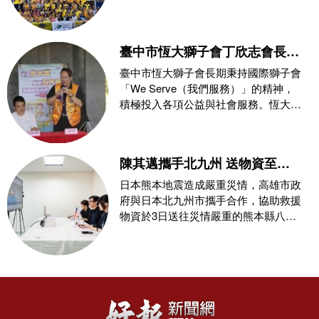
域，秉持
臺中市恆大獅子會丁欣志會長攜
手消防局推動公益，玉之緣珠寶
臺中市恆大獅子會長期秉持國際獅子會
力挺防災教育與熱血捐血守護社
「We Serve（我們服務）」的精神，
積極投入各項公益與社會服務。恆大獅
會
子會第三屆會
陳其邁攜手北九州 送物資至熊
本災區
日本熊本地震造成嚴重災情，高雄市政
府與日本北九州市攜手合作，協助救援
物資於3日送往災情嚴重的熊本縣八代
市。此次由高雄市提