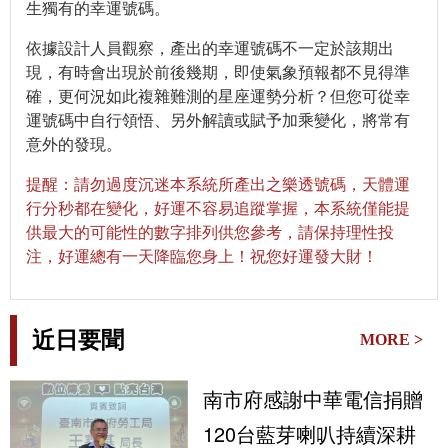
生獨有的幸運號碼。
依據設計人員觀察，產出的幸運號碼不一定於該期出
現，有時會出現於前後幾期，即使氣象預報都不見得準
確，更何況如此複雜難測的星座運勢分析？但您可從幸
運號碼中自行領悟、另外解讀或賦予加乘變化，將常有
意外的發現。
提醒：請勿過度沉迷本系統所產出之樂透號碼，天體運
行分秒都在變化，好運不容易追蹤掌握，本系統僅能提
供最大的可能性的數字排列供您參考，請保持理性投
注，好運總有一天降臨您身上！祝您好運發大財！
近日要聞
MORE >
南市府感謝中華電信捐贈
120台藍芽喇叭持續深耕