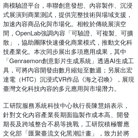
商模驗證平台，串聯創意發想、內容製作、沉浸
式展演到商業測試，提供完整技術與場域支援，
加速內容商品化與市場化。相較於傳統展演空
間，OpenLab強調內容「可驗證、可複製、可擴
散」，協助團隊快速優化商業模式，推動文化科
技產業化。本次同步展出多項應用成果，其中
「Genraemon創意影片生成系統」透過AI生成工
具，可將內容開發由數月縮短至數週；另展出宏
達電（HTC）沉浸式VR作品《海之召喚》，展現
臺灣文化科技內容的多元應用與市場潛力。
工研院服務系統科技中心執行長陳慧娟表示，
針對文化內容產業長期面臨製作成本高、開發
期長及跨域整合不易等挑戰，工研院積極響應
文化部「匯聚臺流文化黑潮計畫」，致力於將