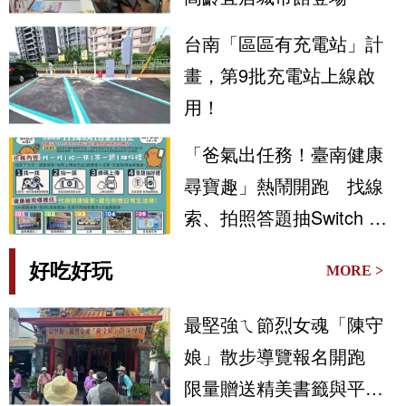
台南「區區有充電站」計
畫，第9批充電站上線啟
用！
「爸氣出任務！臺南健康
尋寶趣」熱鬧開跑 找線
索、拍照答題抽Switch 2
與健康好禮
好吃好玩
MORE >
最堅強ㄟ節烈女魂「陳守
娘」散步導覽報名開跑
限量贈送精美書籤與平安