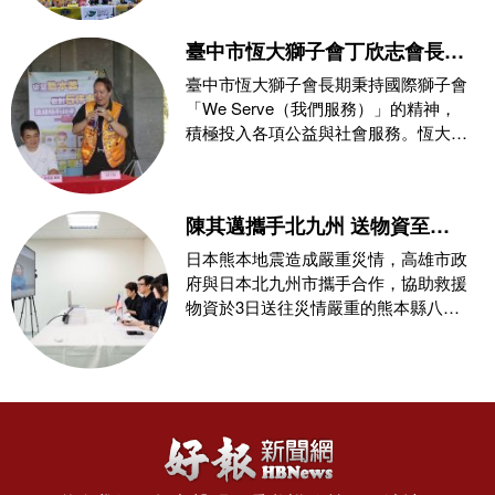
臺中市恆大獅子會丁欣志會長攜
手消防局推動公益，玉之緣珠寶
臺中市恆大獅子會長期秉持國際獅子會
力挺防災教育與熱血捐血守護社
「We Serve（我們服務）」的精神，
積極投入各項公益與社會服務。恆大獅
會
子會第三屆會
陳其邁攜手北九州 送物資至熊
本災區
日本熊本地震造成嚴重災情，高雄市政
府與日本北九州市攜手合作，協助救援
物資於3日送往災情嚴重的熊本縣八代
市。此次由高雄市提