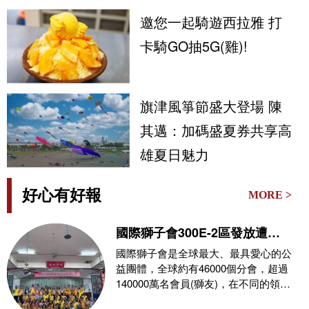
符
邀您一起騎遊西拉雅 打
卡騎GO抽5G(雞)!
旗津風箏節盛大登場 陳
其邁：加碼盛夏券共享高
雄夏日魅力
好心有好報
MORE >
國際獅子會300E-2區發放遭
0626豪雨侵襲受災戶救災物資
國際獅子會是全球最大、最具愛心的公
益團體，全球約有46000個分會，超過
140000萬名會員(獅友)，在不同的領
域，秉持